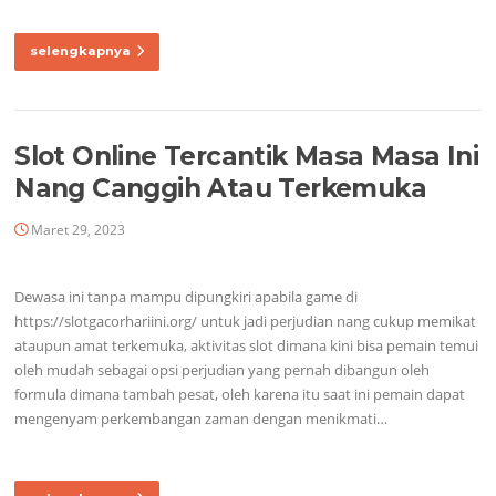
selengkapnya
Slot Online Tercantik Masa Masa Ini
Nang Canggih Atau Terkemuka
Maret 29, 2023
Dewasa ini tanpa mampu dipungkiri apabila game di
https://slotgacorhariini.org/ untuk jadi perjudian nang cukup memikat
ataupun amat terkemuka, aktivitas slot dimana kini bisa pemain temui
oleh mudah sebagai opsi perjudian yang pernah dibangun oleh
formula dimana tambah pesat, oleh karena itu saat ini pemain dapat
mengenyam perkembangan zaman dengan menikmati…