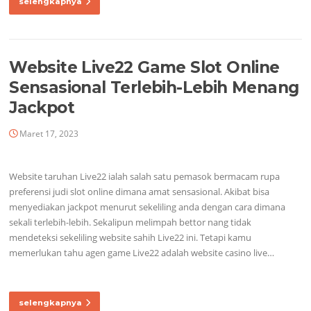
selengkapnya
Website Live22 Game Slot Online
Sensasional Terlebih-Lebih Menang
Jackpot
Maret 17, 2023
Website taruhan Live22 ialah salah satu pemasok bermacam rupa
preferensi judi slot online dimana amat sensasional. Akibat bisa
menyediakan jackpot menurut sekeliling anda dengan cara dimana
sekali terlebih-lebih. Sekalipun melimpah bettor nang tidak
mendeteksi sekeliling website sahih Live22 ini. Tetapi kamu
memerlukan tahu agen game Live22 adalah website casino live…
selengkapnya