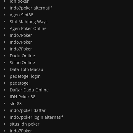
idn poker
indo7poker alternatif
Agen Slot88
Slot Mahjong Ways
Agen Poker Online
Indo7Poker
Indo7Poker
Indo7Poker
Dadu Online
Sicbo Online
Data Toto Macau
pedetogel login
pedetogel
Daftar Dadu Online
IDN Poker 88
slot88
indo7poker daftar
indo7poker login alternatif
situs idn poker
Indo7Poker