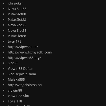
idn poker
Nova Slot88
PutarSlot88
PutarSlot88
NovaSlot88
Nova Slot88
PutarSlot88
togel178
https://vipw88.net/
https://www.fixmyacllc.com/
https://vipwin88.org/
Slot88
Vipwin88 Daftar
Slot Deposit Dana
Malaka555
https://togelslot88.cc/
vipwin88
Vipwin88 Slot
Togel178