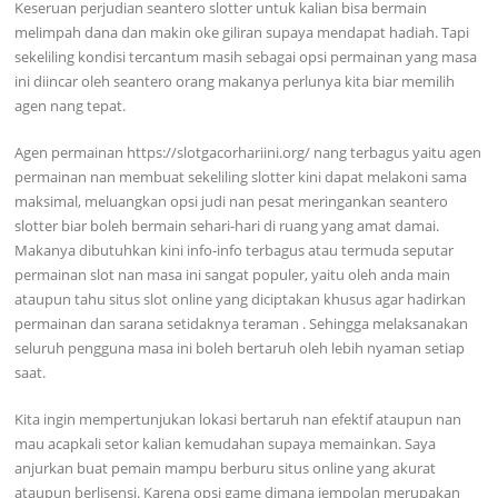
Keseruan perjudian seantero slotter untuk kalian bisa bermain
melimpah dana dan makin oke giliran supaya mendapat hadiah. Tapi
sekeliling kondisi tercantum masih sebagai opsi permainan yang masa
ini diincar oleh seantero orang makanya perlunya kita biar memilih
agen nang tepat.
Agen permainan https://slotgacorhariini.org/ nang terbagus yaitu agen
permainan nan membuat sekeliling slotter kini dapat melakoni sama
maksimal, meluangkan opsi judi nan pesat meringankan seantero
slotter biar boleh bermain sehari-hari di ruang yang amat damai.
Makanya dibutuhkan kini info-info terbagus atau termuda seputar
permainan slot nan masa ini sangat populer, yaitu oleh anda main
ataupun tahu situs slot online yang diciptakan khusus agar hadirkan
permainan dan sarana setidaknya teraman . Sehingga melaksanakan
seluruh pengguna masa ini boleh bertaruh oleh lebih nyaman setiap
saat.
Kita ingin mempertunjukan lokasi bertaruh nan efektif ataupun nan
mau acapkali setor kalian kemudahan supaya memainkan. Saya
anjurkan buat pemain mampu berburu situs online yang akurat
ataupun berlisensi. Karena opsi game dimana jempolan merupakan