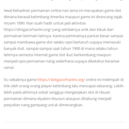
Awal Kehadiran permainan online nan lama ini merupakan game slot
dimana berasal ketimbang Amerika maupun game ini dirancang sejak
musim 1890. Nan suah hadir untuk jadi aktivitas
https://slotgacorhariini.org/ yang setidaknya unik dan kikuk dari
permainan bermain lainnya. Karena peminatnya pantas besar sampai-
sampai membawa game slot selaku opsi bertaruh supaya memasuki
banyak duit. sampai-sampai saat tahun 1990 di mana selaku tahun
lahirnya semesta Internet game slot ikut berkembang maupun
menjadi opsi permainan nang sederhana supaya diketahui beramai-
ramai.
Itu sebabnya game
https://slotgacorhariini.org/
online ini melimpah di
lirik oleh orang-orang player ketimbang lalu mencapai sekarang. Lebih-
lebih pada akhirnya sobat sanggup mengerjakan slot di ribuan
permainan dimana diyakini disusun ataupun ditabung menjadi
perjudian nang gampang untuk dimenangkan.