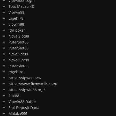
Vipwin88 Login
Toto Macau 4D
Vipwin88
togel178
vipwin88
idn poker
Nova Slot88
PutarSlot88
PutarSlot88
NovaSlot88
Nova Slot88
PutarSlot88
togel178
https://vipw88.net/
https://www.fixmyacllc.com/
https://vipwin88.org/
Slot88
Vipwin88 Daftar
Slot Deposit Dana
Malaka555