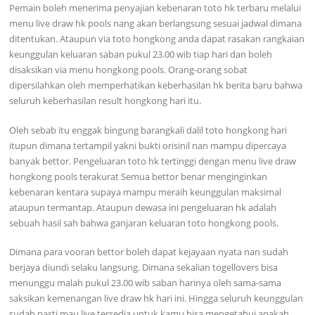
Pemain boleh menerima penyajian kebenaran toto hk terbaru melalui
menu live draw hk pools nang akan berlangsung sesuai jadwal dimana
ditentukan. Ataupun via toto hongkong anda dapat rasakan rangkaian
keunggulan keluaran saban pukul 23.00 wib tiap hari dan boleh
disaksikan via menu hongkong pools. Orang-orang sobat
dipersilahkan oleh memperhatikan keberhasilan hk berita baru bahwa
seluruh keberhasilan result hongkong hari itu.
Oleh sebab itu enggak bingung barangkali dalil toto hongkong hari
itupun dimana tertampil yakni bukti orisinil nan mampu dipercaya
banyak bettor. Pengeluaran toto hk tertinggi dengan menu live draw
hongkong pools terakurat Semua bettor benar menginginkan
kebenaran kentara supaya mampu meraih keunggulan maksimal
ataupun termantap. Ataupun dewasa ini pengeluaran hk adalah
sebuah hasil sah bahwa ganjaran keluaran toto hongkong pools.
Dimana para vooran bettor boleh dapat kejayaan nyata nan sudah
berjaya diundi selaku langsung. Dimana sekalian togellovers bisa
menunggu malah pukul 23.00 wib saban harinya oleh sama-sama
saksikan kemenangan live draw hk hari ini. Hingga seluruh keunggulan
sudah pasti mau live tersedia untuk kamu bisa mengetahui apakah