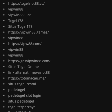
https://togelslot88.cc/
vipwin88
Vipwin88 Slot
Togel178
Situs Togel178
https://vipwin88.games/
vipwin88
https://vipw88.com/
vipwin88
vipwin88
https://gasvipwin88.com/
Situs Togel Online
link alternatif novaslot88
https://totomacau.me/
situs togel resmi
pedetogel
pedetogel slot login
situs pedetogel
togel terpercaya