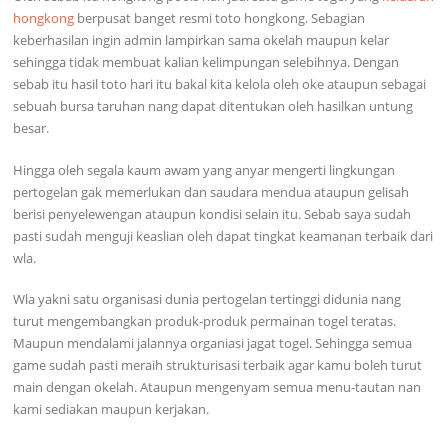
hongkong
berpusat banget resmi toto hongkong. Sebagian
keberhasilan ingin admin lampirkan sama okelah maupun kelar
sehingga tidak membuat kalian kelimpungan selebihnya. Dengan
sebab itu hasil toto hari itu bakal kita kelola oleh oke ataupun sebagai
sebuah bursa taruhan nang dapat ditentukan oleh hasilkan untung
besar.
Hingga oleh segala kaum awam yang anyar mengerti lingkungan
pertogelan gak memerlukan dan saudara mendua ataupun gelisah
berisi penyelewengan ataupun kondisi selain itu. Sebab saya sudah
pasti sudah menguji keaslian oleh dapat tingkat keamanan terbaik dari
wla.
Wla yakni satu organisasi dunia pertogelan tertinggi didunia nang
turut mengembangkan produk-produk permainan togel teratas.
Maupun mendalami jalannya organiasi jagat togel. Sehingga semua
game sudah pasti meraih strukturisasi terbaik agar kamu boleh turut
main dengan okelah. Ataupun mengenyam semua menu-tautan nan
kami sediakan maupun kerjakan.